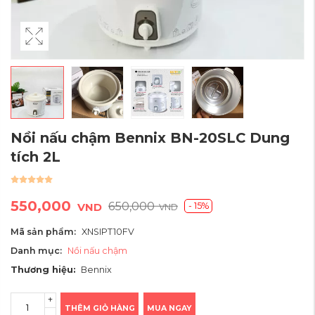
Nồi nấu chậm Bennix BN-20SLC Dung
tích 2L
550,000
650,000
- 15%
VND
VND
Mã sản phẩm:
XNSIPT10FV
Danh mục:
Nồi nấu chậm
Thương hiệu:
Bennix
THÊM GIỎ HÀNG
MUA NGAY