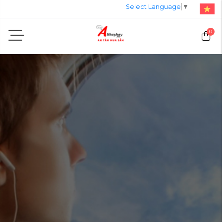
Select Language
▼
0