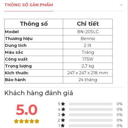
THÔNG SỐ SẢN PHẨM
Thông số
Chi tiết
Model
BN-20SLC
Tính Năng Nổi Bật
Thương hiệu
Bennix
1. Dung Tích 2L, Nồi Sứ Cao Cấp
Dung tích
2 lít
Màu sắc
Trắng
Nồi bên trong làm từ sứ dày dặn, có
Công suất
175W
khả năng truyền nhiệt tốt và chịu va
Trọng lượng
2,7 kg
đập.
Kích thước
247 x 247 x 218 mm
Bảo hành
24 tháng
Giúp nấu ăn nhanh chóng và giữ được
hương vị tự nhiên của thực phẩm.
Khách hàng đánh giá
2. Chế Độ Nấu Đa Năng
5.0
5
0
%
4
0
%
Với 3 chế độ nấu nhanh, chậm và hâm
3
0
%
2
0
%
nóng, Bennix BN-20SLC đáp ứng mọi
1
0
%