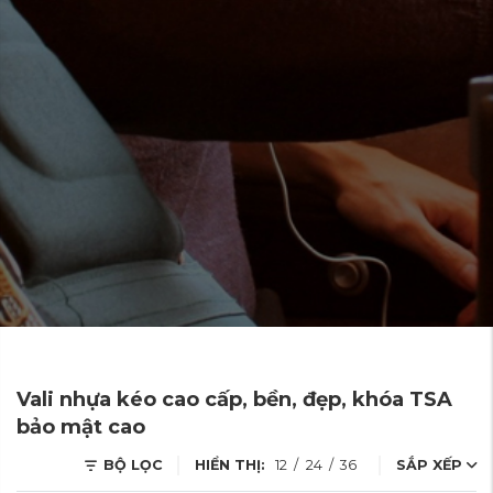
Vali nhựa kéo cao cấp, bền, đẹp, khóa TSA
bảo mật cao
BỘ LỌC
HIỂN THỊ:
12
/
24
/
36
SẮP XẾP