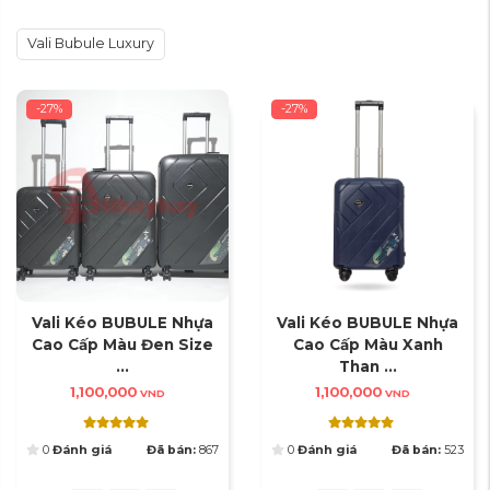
Vali Bubule Luxury
-27%
-27%
Vali Kéo BUBULE Nhựa
Vali Kéo BUBULE Nhựa
Cao Cấp Màu Đen Size
Cao Cấp Màu Xanh
...
Than ...
1,100,000
1,100,000
VND
VND
0
Đánh giá
Đã bán:
867
0
Đánh giá
Đã bán:
523