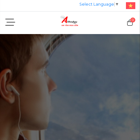
Select Language
▼
0