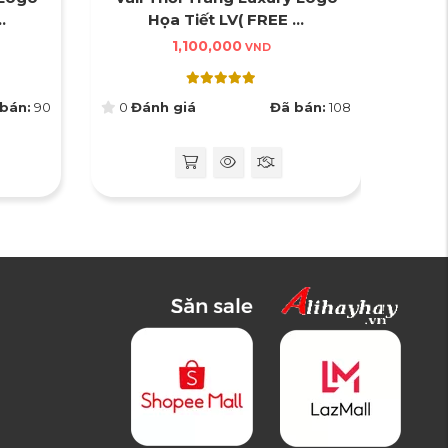
.
Họa Tiết LV( FREE ...
1,100,000
VND
bán:
90
0
Đánh giá
Đã bán:
108
0
Đá