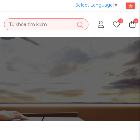
Select Language
▼
0
0