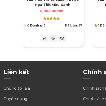
.
Họa Tiết Màu Xanh
1,100,000
VND
bán:
135
0
Đánh giá
Đã bán:
97
1
Đán
Liên kết
Chính 
Chúng tôi là ai
Chính sách
Tuyển dụng
Chính sách