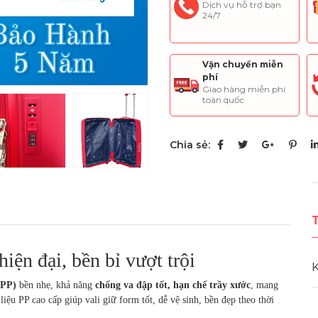
Dịch vụ hỗ trợ bạn
24/7
Vận chuyển miễn
phí
Giao hàng miễn phí
toàn quốc
Chia sẻ:
iện đại, bền bỉ vượt trội
K
(PP)
bền nhẹ, khả năng
chống va đập tốt, hạn chế trầy xước
, mang
iệu PP cao cấp giúp vali giữ form tốt, dễ vệ sinh, bền đẹp theo thời