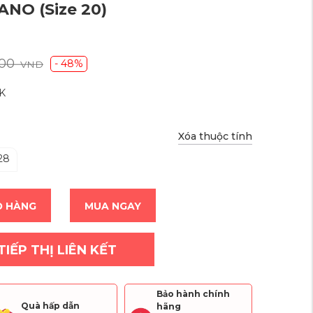
IVANO
(Size 20)
000
- 48%
VND
K
Xóa thuộc tính
28
Ỏ HÀNG
MUA NGAY
TIẾP THỊ LIÊN KẾT
Bảo hành chính
Quà hấp dẫn
hãng