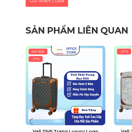
GỬI BÌNH LUẬN
SẢN PHẨM LIÊN QUAN
Nổi Bật
-27%
-27%
 Logo
Vali Thời Trang Luxury Logo
Vali