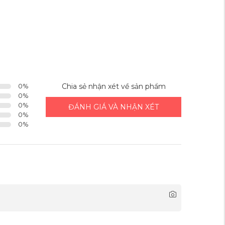
0
%
Chia sẻ nhận xét về sản phẩm
0
%
0
%
ĐÁNH GIÁ VÀ NHẬN XÉT
0
%
0
%