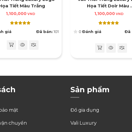
Họa Tiết Màu Trắng
Họa Tiết Doir Màu ..
1,100,000
1,100,000
VND
VND
h giá
Đã bán:
101
0
Đánh giá
Đã 
sách
Sản phẩm
 bảo mật
Đồ gia dụng
 vận chuyển
Vali Luxury