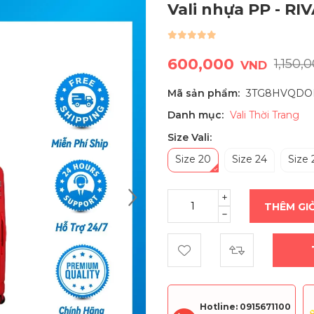
Vali nhựa PP - R
600,000
1,150,
VND
Mã sản phẩm:
3TG8HVQDO
Danh mục:
Vali Thời Trang
Size Vali:
Size 20
Size 24
Size 
THÊM GI
Hotline: 0915671100