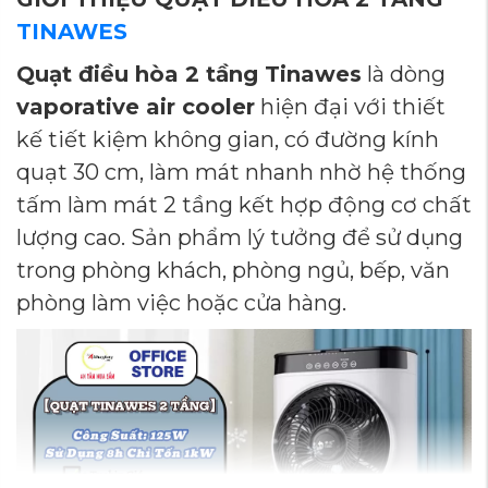
TINAWES
Quạt
điều
hòa
2
tầng
Tinawes
là
dòng
vaporative
air
cooler
hiện
đại
với
thiết
kế
tiết
kiệm
không
gian, có đường kính
quạt 30 cm,
làm
mát
nhanh
nhờ
hệ
thống
tấm
làm
mát
2
tầng
kết
hợp
động
cơ
chất
lượng
cao.
Sản
phẩm
lý
tưởng
để
sử
dụng
trong
phòng
khách,
phòng
ngủ,
bếp,
văn
phòng
làm
việc
hoặc
cửa
hàng.