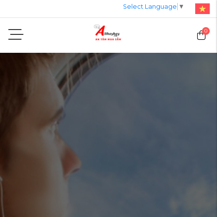
Select Language
▼
0