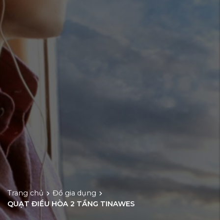
Trang chủ
Đồ gia dụng
QUẠT ĐIỀU HÒA 2 TẦNG TINAWES