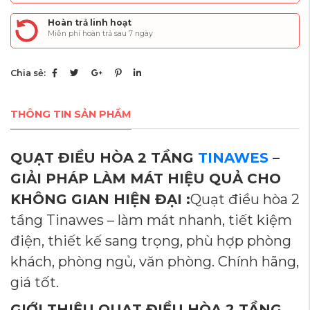
Hoàn trả linh hoạt
Miễn phí hoàn trả sau 7 ngày
Chia sẻ:
THÔNG TIN SẢN PHẨM
QUẠT
ĐIỀU
HÒA
2
TẦNG
TINAWES
–
GIẢI
PHÁP
LÀM
MÁT
HIỆU
QUẢ
CHO
KHÔNG
GIAN
HIỆN
ĐẠI :
Quạt điều hòa 2
tầng Tinawes – làm mát nhanh, tiết kiệm
điện, thiết kế sang trọng, phù hợp phòng
khách, phòng ngủ, văn phòng. Chính hãng,
giá tốt.
GIỚI
THIỆU
QUẠT
ĐIỀU
HÒA
2
TẦNG