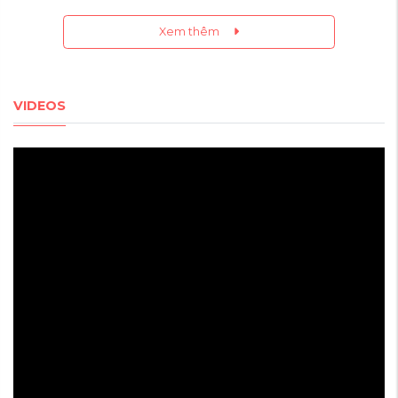
Xem thêm
VIDEOS
TÍNH
NĂNG
NỔI
BẬT
CỦA
QUẠT
ĐIỀU
HÒA
TINAWES
1.
ĐỘNG
CƠ
CAO
CẤP –
VẬN
HÀNH
ÊM
ÁI,
TIẾT
KIỆM
ĐIỆN
Sử
dụng
động
cơ
chất
lượng
cao,