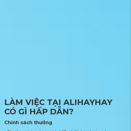
LÀM VIỆC TẠI ALIHAYHAY
CÓ GÌ HẤP DẪN?
Chính sách thưởng
C