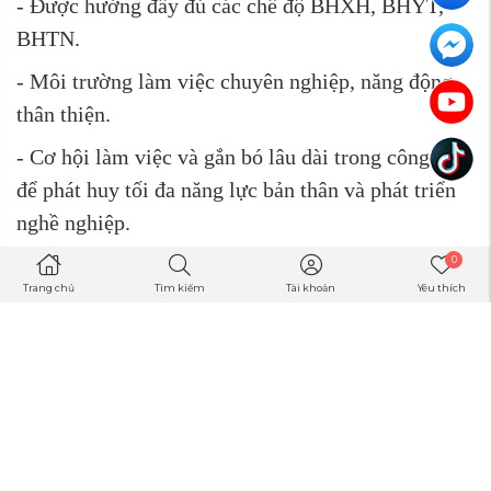
- Được hưởng đầy đủ các chế độ BHXH, BHYT,
BHTN.
- Môi trường làm việc chuyên nghiệp, năng động,
thân thiện.
- Cơ hội làm việc và gắn bó lâu dài trong công ty
để phát huy tối đa năng lực bản thân và phát triển
nghề nghiệp.
0
- Tăng lương theo định kỳ
Trang chủ
Tìm kiếm
Tài khoản
Yêu thích
Add: 18A Phố Quốc Tử Giám, Văn Miếu, Đống Đa,
Hà Nội
Ứng viên ứng tuyển vui lòng gửi CV về
mail:valiluxuryvietnam.com@gmail.com, inbox
Liên hệ zalo: 0385988566(Hiệp – phòng nhân sự)