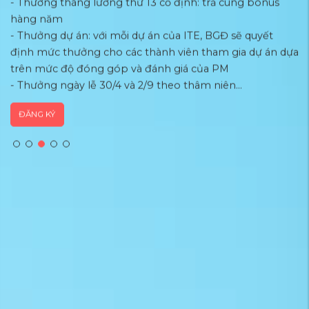
- Thưởng tháng lương thứ 13 cố định: trả cùng bonus
-
hàng năm
b
- Thưởng dự án: với mỗi dự án của ITE, BGĐ sẽ quyết
- 
định mức thưởng cho các thành viên tham gia dự án dựa
trên mức độ đóng góp và đánh giá của PM
- Thưởng ngày lễ 30/4 và 2/9 theo thâm niên...
ĐĂNG KÝ