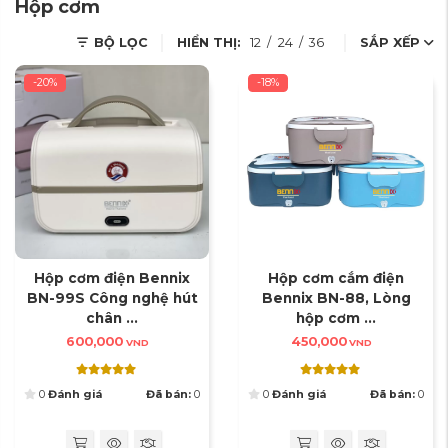
Hộp cơm
BỘ LỌC
HIỂN THỊ:
12
/
24
/
36
SẮP XẾP
-20%
-18%
Hộp cơm điện Bennix
Hộp cơm cắm điện
BN-99S Công nghệ hút
Bennix BN-88, Lòng
chân ...
hộp cơm ...
600,000
450,000
VND
VND
0
Đánh giá
Đã bán:
0
0
Đánh giá
Đã bán:
0