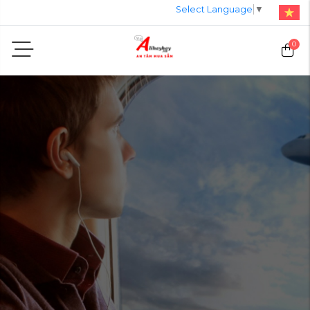
Select Language
▼
0