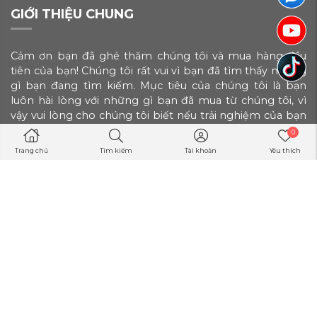
GIỚI THIỆU CHUNG
Cảm ơn bạn đã ghé thăm chúng tôi và mua hàng đầu
tiên của bạn! Chúng tôi rất vui vì bạn đã tìm thấy những
gì bạn đang tìm kiếm. Mục tiêu của chúng tôi là bạn
luôn hài lòng với những gì bạn đã mua từ chúng tôi, vì
vậy vui lòng cho chúng tôi biết nếu trải nghiệm của bạn
có ...
0
Trang chủ
Tìm kiếm
Tài khoản
Yêu thích
LIÊN HỆ
CÔNG TY TNHH CÔNG NGHỆ GIẢI TRÍ KIM LOẠI
VĨNH CỬU
Địa chỉ:
Số 18A, Phố Quốc Tử Giám, Phường Văn Miếu,
Quận Đống Đa, Hà Nội, Phường Văn Miếu, Quận Đống
Đa, Hà Nội
Điện thoại:
0915671100